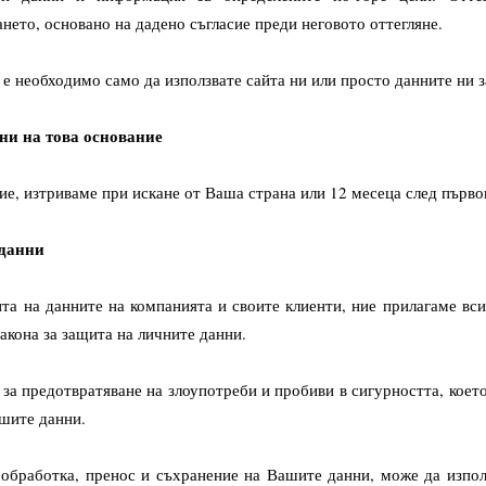
нето, основано на дадено съгласие преди неговото оттегляне.
 е необходимо само да използвате сайта ни или просто данните ни з
ни на това основание
ие, изтриваме при искане от Ваша страна или 12 месеца след първ
 данни
ита на данните на компанията и своите клиенти, ние прилагаме в
акона за защита на личните данни.
за предотвратяване на злоупотреби и пробиви в сигурността, коет
ашите данни.
 обработка, пренос и съхранение на Вашите данни, може да изпо