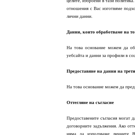
целите, изброени в тази политика
отношения с Вас изготвяме подх
лични данни.
Данни, които обработваме на то
На това основание можем да обр
уебсайта и данни за профили в со
Предоставяне на данни на трет
На това основание можем да пред
Оттегляне на съгласие
Предоставените съгласия могат д
договорните задължения. Ако отте
няма да използваме личните В