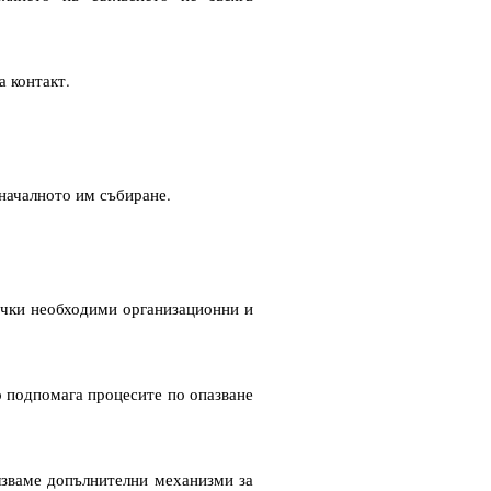
а контакт.
оначалното им събиране.
сички необходими организационни и
о подпомага процесите по опазване
лзваме допълнителни механизми за