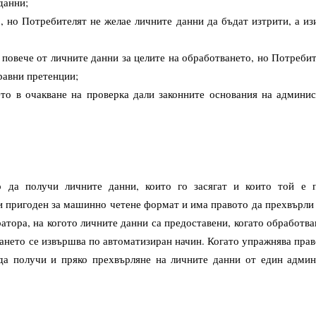
данни;
 но Потребителят не желае личните данни да бъдат изтрити, а из
овече от личните данни за целите на обработването, но Потребите
равни претенции;
о в очакване на проверка дали законните основания на админи
 да получи личните данни, които го засягат и които той е п
и пригоден за машинно четене формат и има правото да прехвърли
атора, на когото личните данни са предоставени, когато обработва
ането се извършва по автоматизиран начин. Когато упражнява прав
да получи и пряко прехвърляне на личните данни от един админ