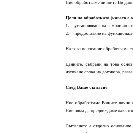
Ние обработваме личните Ви данн
Цели на обработката (когато е 
1. установяване на самоличност
2. предоставяне на функционалн
На това основание обработваме ед
Данните, събрани на това основ
изтичане срока на договора, разв
След Ваше съгласие
Ние обработваме Вашите лични д
Ние няма да предвиждаме каквито 
Съгласието е отделно основание 