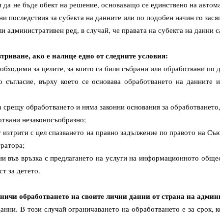
 да не бъде обект на решение, основаващо се единствено на авто
и последствия за субекта на данните или по подобен начин го засяг
 административен ред, в случай, че правата на субекта на данни 
триване, ако е налице едно от следните условия:
бходими за целите, за които са били събрани или обработвани по д
съгласие, върху което се основава обработването на данните и
а срещу обработването и няма законни основания за обработването
твани незаконосъобразно;
изтрити с цел спазването на правно задължение по правото на Съю
тратора;
 във връзка с предлагането на услуги на информационното общест
т за детето.
ничи обработването на своите лични данни от страна на админи
анни. В този случай ограничаването на обработването е за срок, 