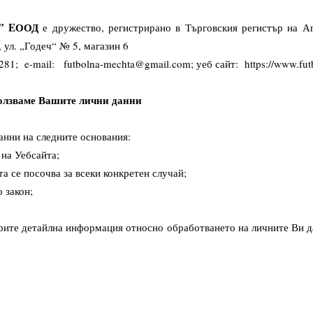
” EООД
е дружество, регистрирано в Търговския регистър на А
 ул. „Годеч“ № 5, магазин 6
8281; e-mail:
futbolna-mechta@gmail.com
; уеб сайт:
https://www.fu
ползваме Вашите лични данни
нни на следните основания:
на Уебсайта;
а се посочва за всеки конкретен случай;
 закон;
ите детайлна информация относно обработването на личните Ви да