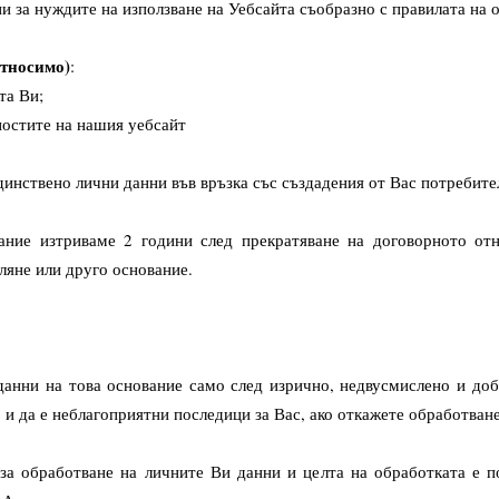
и за нуждите на използване на Уебсайта съобразно с правилата на 
относимо)
:
та Ви;
остите на нашия уебсайт
инствено лични данни във връзка със създадения от Вас потребите
ание изтриваме 2 години след прекратяване на договорното от
аляне или друго основание.
анни на това основание само след изрично, недвусмислено и доб
и да е неблагоприятни последици за Вас, ако откажете обработване
за обработване на личните Ви данни и целта на обработката е по