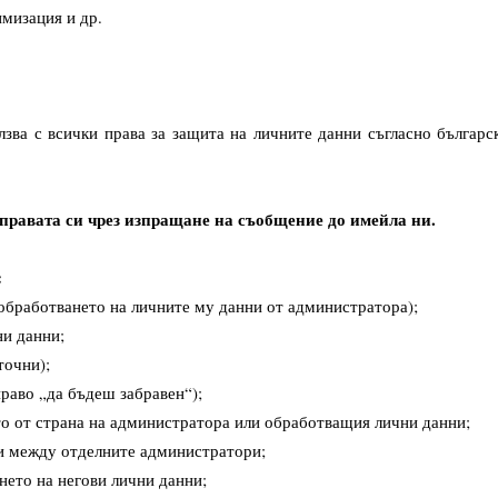
мизация и др.
лзва с всички права за защита на личните данни съгласно българс
правата си чрез изпращане на съобщение до имейла ни.
:
бработването на личните му данни от администратора);
и данни;
точни);
раво „да бъдеш забравен“);
 от страна на администратора или обработващия лични данни;
 между отделните администратори;
ето на негови лични данни;