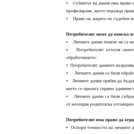
• Субектът на данни има право и
профилиране, което поражда правн
• Право на защита по съдебен или
Потребителят може да поиска из
• Личните данни повече не са нео
• Потребителят оттегля своето 
обработването;
• Потребителят данните възразяв
• Личните данни са били обрабо
• Личните данни трябва да бъдат 
което се прилага спрямо админис
• Личните данни са били събрани
от носещия родителска отговорнос
Потребителят има право да огра
• Оспори точността на личните д