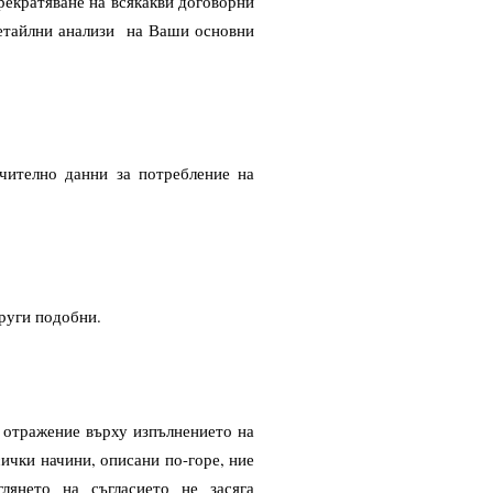
прекратяване на всякакви договорни
детайлни анализи на Ваши основни
чително данни за потребление на
руги подобни.
а отражение върху изпълнението на
сички начини, описани по-горе, ние
лянето на съгласието не засяга