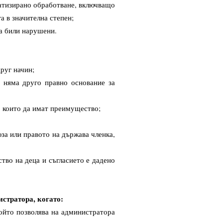
матизирано обработване, включващо
а в значителна степен;
са били нарушени.
руг начин;
 няма друго правно основание за
, които да имат преимущество;
за или правото на държава членка,
во на деца и съгласието е дадено
стратора, когато:
който позволява на администратора