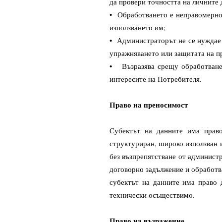
да провери точността на личните 
• Обработването е неправомерно,
използването им;
• Администраторът не се нуждае п
упражняването или защитата на п
• Възразява срещу обработванет
интересите на Потребителя.
Право на преносимост
Субектът на данните има право
структуриран, широко използван 
без възпрепятстване от администр
договорно задължение и обработв
субектът на данните има право 
технически осъществимо.
Право на възражение