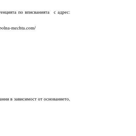
генцията по вписванията с адрес:
tbolna-mechta.com/
нни в зависимост от основанието,