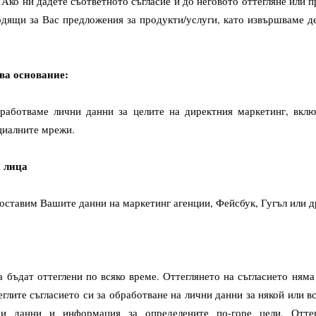
. Ако ни дадете съответното съгласие и до неговото оттегляне или 
одящи за Вас предложения за продукти/услуги, като извършваме 
ва основание:
аботваме лични данни за целите на директния маркетинг, вклю
циалните мрежи.
и лица
оставим Вашите данни на маркетинг агенции, Фейсбук, Гугъл или д
а бъдат оттеглени по всяко време. Оттеглянето на съгласието ням
глите съгласието си за обработване на лични данни за някой или в
и данни и информация за определените по-горе цели. Оттег