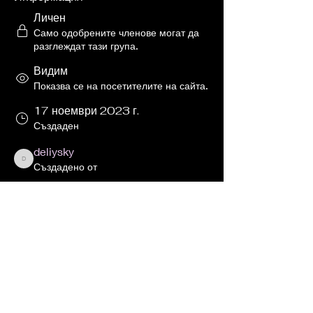
Личен
Само одобрените членове могат да
разглеждат тази група.
Видим
Показва се на посетителите на сайта.
17 ноември 2023 г.
Създаден
deliysky
deliysky
Създадено от
Относно
Welcome to the group! You can 
connect with other members, get 
updates and share videos.