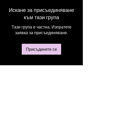
Искане за присъединяване
към тази група
Тази група е частна. Изпратете
заявка за присъединяване.
Присъдинете се
Относно
Welcome to the group! You can
connect with other members, ge
...
Прочетете повече