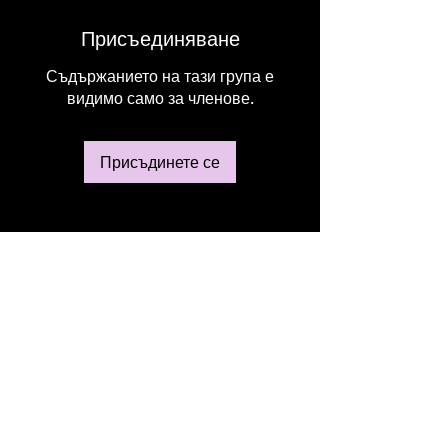
Присъединяване
Съдържанието на тази група е
видимо само за членове.
Присъдинете се
Относно
Добре дошли в нашата група за
София. Тук можете да следите н
...
Прочетете повече